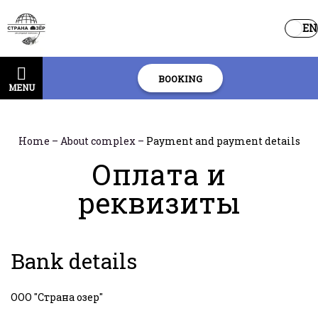
EN
BOOKING
MENU
Home
–
About complex
–
Payment and payment details
Оплата и
реквизиты
Bank details
ООО "Страна озер"